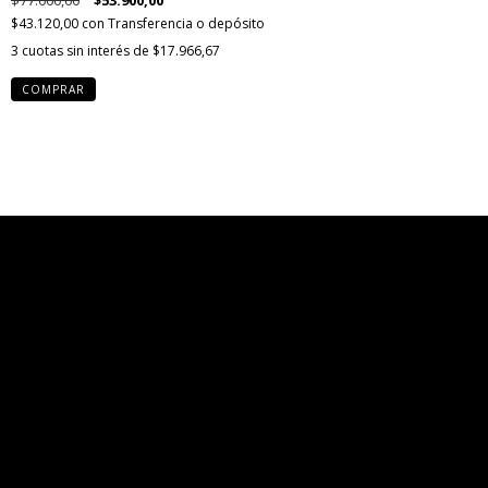
$77.000,00
$53.900,00
$43.120,00
con
Transferencia o depósito
3
cuotas sin interés de
$17.966,67
COMPRAR