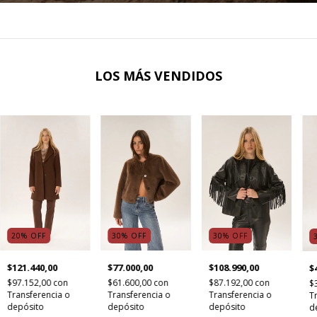
LOS MÁS VENDIDOS
30
%
OFF
30
%
OFF
20
%
OFF
$77.000,00
$108.990,00
$121.440,00
$
$61.600,00
con
$87.192,00
con
$97.152,00
con
$
Transferencia o
Transferencia o
Transferencia o
T
depósito
depósito
depósito
d