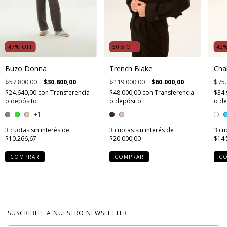
47
%
OFF
50
%
OFF
42
Buzo Donna
Trench Blake
Cha
$57.800,00
$30.800,00
$119.000,00
$60.000,00
$75.
$24.640,00
con
Transferencia
$48.000,00
con
Transferencia
$34.
o depósito
o depósito
o de
+1
3
cuotas sin interés de
3
cuotas sin interés de
3
cu
$10.266,67
$20.000,00
$14.
COMPRAR
COMPRAR
C
SUSCRIBITE A NUESTRO NEWSLETTER