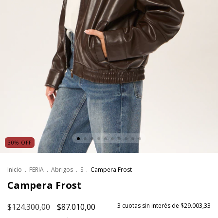
30
%
OFF
Inicio
.
FERIA
.
Abrigos
.
S
.
Campera Frost
Campera Frost
$124.300,00
$87.010,00
3
cuotas sin interés de
$29.003,33