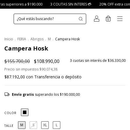
0
3 COUTAS SIN INTERES 💳
20% OFF extra con transferencia
Envío 
0
Inicio
.
FERIA
.
Abrigos
.
M
.
Campera Hosk
Campera Hosk
$155.700,00
$108.990,00
3
cuotas sin interés de
$36.330,00
Precio sin impuestos
$90.074,38
$87.192,00
con
Transferencia o depósito
Envío gratis
superando los
$190.000,00
COLOR
M
S
XL
L
TALLE