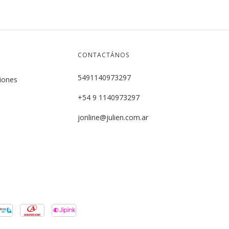
CONTACTÁNOS
5491140973297
ciones
+54 9 1140973297
jonline@julien.com.ar