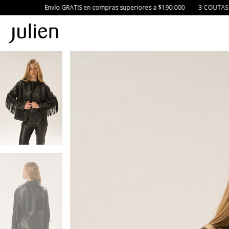
TIS en compras superiores a $190.000
3 COUTAS SIN INTERES 💳
20% OF