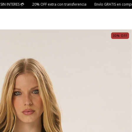
F extra con transferencia
Envío GRATIS en compras superiores a $190.00
30
%
OFF