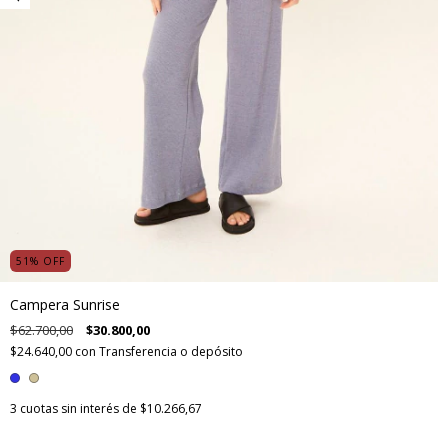
51
%
OFF
Campera Sunrise
$62.700,00
$30.800,00
$24.640,00
con
Transferencia o depósito
3
cuotas sin interés de
$10.266,67