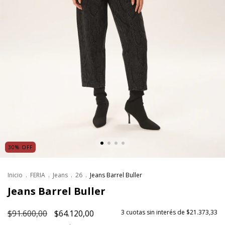
30
%
OFF
Inicio
.
FERIA
.
Jeans
.
26
.
Jeans Barrel Buller
Jeans Barrel Buller
$91.600,00
$64.120,00
3
cuotas sin interés de
$21.373,33