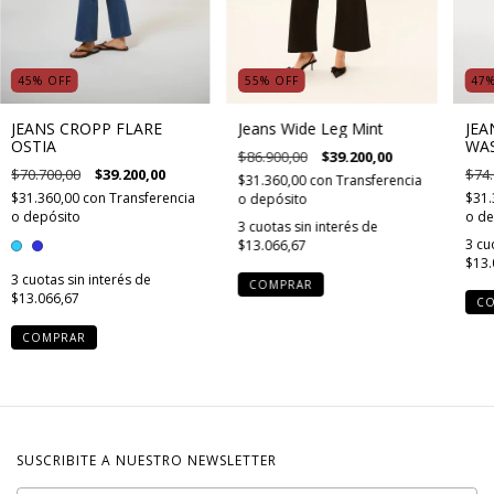
45
%
OFF
55
%
OFF
47
JEANS CROPP FLARE
Jeans Wide Leg Mint
JEA
OSTIA
WA
$86.900,00
$39.200,00
$70.700,00
$39.200,00
$74.
$31.360,00
con
Transferencia
$31.360,00
con
Transferencia
$31.
o depósito
o depósito
o de
3
cuotas sin interés de
3
cu
$13.066,67
$13.
3
cuotas sin interés de
COMPRAR
$13.066,67
C
COMPRAR
SUSCRIBITE A NUESTRO NEWSLETTER