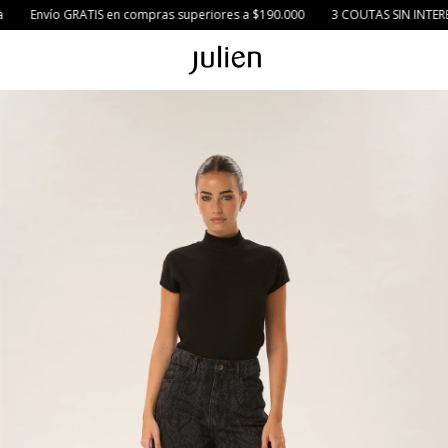
Envío GRATIS en compras superiores a $190.000
3 COUTAS SIN INTERES 