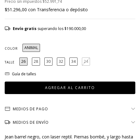
Precio sin impuestos
$52.991,74
$51.296,00
con
Transferencia o depósito
Envío gratis
superando los
$190.000,00
ANIMAL
COLOR
26
28
30
32
34
24
TALLE
Guía de talles
MEDIOS DE PAGO
MEDIOS DE ENVÍO
Jean barrel negro, con laser reptil. Piernas bombé, y largo hasta