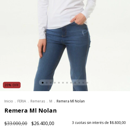
20
%
OFF
Inicio
.
FERIA
.
Remeras
.
M
.
Remera Ml Nolan
Remera Ml Nolan
$33.000,00
$26.400,00
3
cuotas sin interés de
$8.800,00