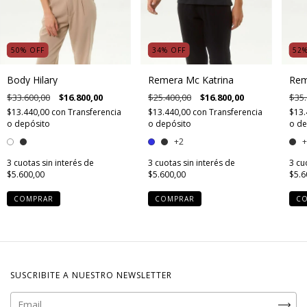
50
%
OFF
34
%
OFF
52
Body Hilary
Remera Mc Katrina
Rem
$33.600,00
$16.800,00
$25.400,00
$16.800,00
$35.
$13.440,00
con
Transferencia
$13.440,00
con
Transferencia
$13.
o depósito
o depósito
o de
+2
+
3
cuotas sin interés de
3
cuotas sin interés de
3
cu
$5.600,00
$5.600,00
$5.6
COMPRAR
COMPRAR
C
SUSCRIBITE A NUESTRO NEWSLETTER