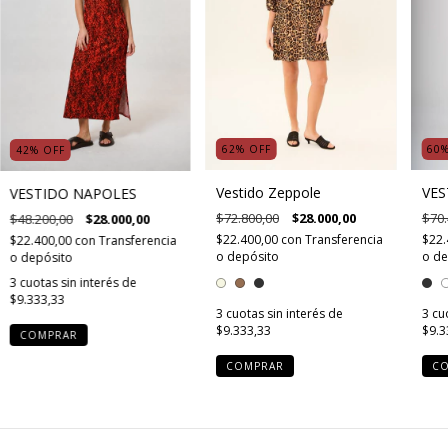
60
62
%
OFF
42
%
OFF
VES
Vestido Zeppole
VESTIDO NAPOLES
$70.
$72.800,00
$28.000,00
$48.200,00
$28.000,00
$22.
$22.400,00
con
Transferencia
$22.400,00
con
Transferencia
o de
o depósito
o depósito
3
cuotas sin interés de
$9.333,33
3
cu
3
cuotas sin interés de
$9.3
$9.333,33
COMPRAR
C
COMPRAR