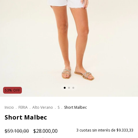
53
%
OFF
Inicio
.
FERIA
.
Alto Verano
.
S
.
Short Malbec
Short Malbec
$59.100,00
$28.000,00
3
cuotas sin interés de
$9.333,33