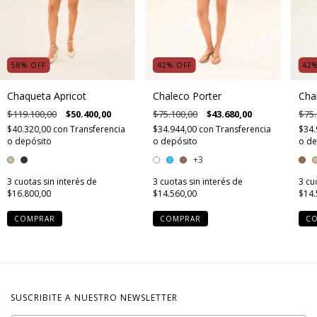
58
%
OFF
42
%
OFF
42
Chaqueta Apricot
Chaleco Porter
Cha
$119.100,00
$50.400,00
$75.100,00
$43.680,00
$75.
$40.320,00
con
Transferencia
$34.944,00
con
Transferencia
$34.
o depósito
o depósito
o de
+3
3
cuotas sin interés de
3
cuotas sin interés de
3
cu
$16.800,00
$14.560,00
$14.
COMPRAR
COMPRAR
C
SUSCRIBITE A NUESTRO NEWSLETTER