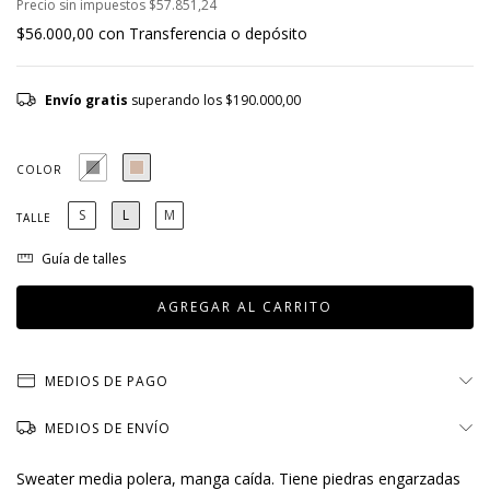
Precio sin impuestos
$57.851,24
$56.000,00
con
Transferencia o depósito
Envío gratis
superando los
$190.000,00
COLOR
S
L
M
TALLE
Guía de talles
MEDIOS DE PAGO
MEDIOS DE ENVÍO
Sweater media polera, manga caída. Tiene piedras engarzadas