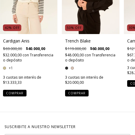
42
%
OFF
50
%
OFF
30
Cardigan Anis
Trench Blake
Cam
$69.000,00
$40.000,00
$119.000,00
$60.000,00
$121
$32.000,00
con
Transferencia
$48.000,00
con
Transferencia
$67.
o depósito
o depósito
o de
3
cu
+1
$28.
3
cuotas sin interés de
3
cuotas sin interés de
$13.333,33
$20.000,00
C
COMPRAR
COMPRAR
SUSCRIBITE A NUESTRO NEWSLETTER